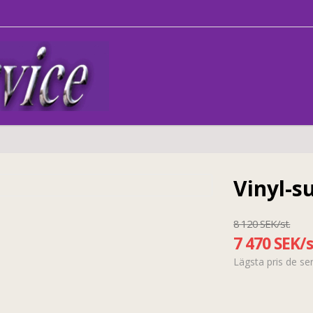
Vinyl-su
8 120 SEK/st.
7 470 SEK/s
Lägsta pris de s