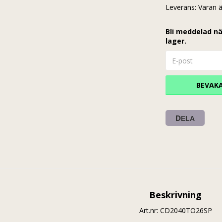
Leverans:
Varan ä
Bli meddelad nä
lager.
BEVAK
DELA
Beskrivning
Art.nr: CD2040TO26SP