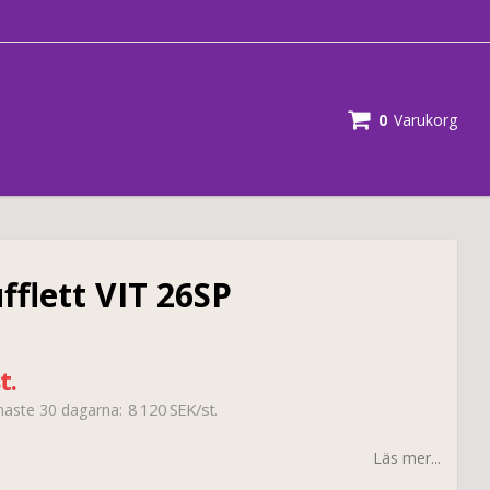
0
Varukorg
fflett VIT 26SP
t.
8 120 SEK/st.
enaste 30 dagarna
Läs mer...