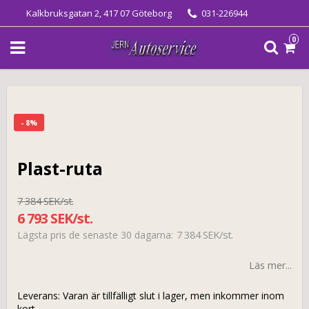
Kalkbruksgatan 2, 417 07 Göteborg
031-226944
0
- 8%
Plast-ruta
7 384 SEK/st.
6 793 SEK/st.
7 384 SEK/st.
Lägsta pris de senaste 30 dagarna
Läs mer...
Leverans:
Varan är tillfälligt slut i lager, men inkommer inom
kort.