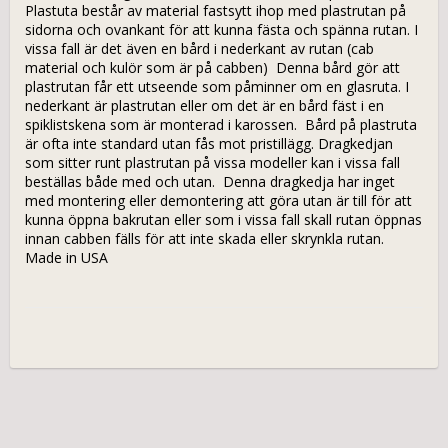
Plastuta består av material fastsytt ihop med plastrutan på 
sidorna och ovankant för att kunna fästa och spänna rutan. I 
vissa fall är det även en bård i nederkant av rutan (cab 
material och kulör som är på cabben)  Denna bård gör att 
plastrutan får ett utseende som påminner om en glasruta. I 
nederkant är plastrutan eller om det är en bård fäst i en 
spiklistskena som är monterad i karossen.  Bård på plastruta 
är ofta inte standard utan fås mot pristillägg. Dragkedjan 
som sitter runt plastrutan på vissa modeller kan i vissa fall 
beställas både med och utan.  Denna dragkedja har inget 
med montering eller demontering att göra utan är till för att 
kunna öppna bakrutan eller som i vissa fall skall rutan öppnas 
innan cabben fälls för att inte skada eller skrynkla rutan.  
Made in USA