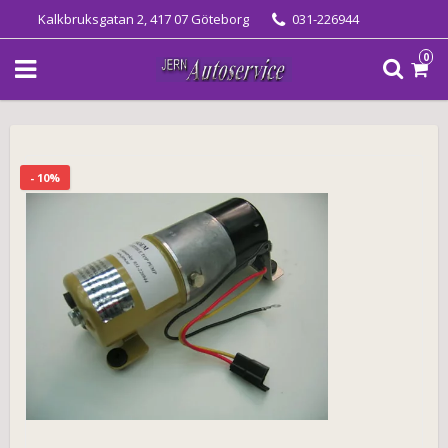
Kalkbruksgatan 2, 417 07 Göteborg
031-226944
0
- 10%