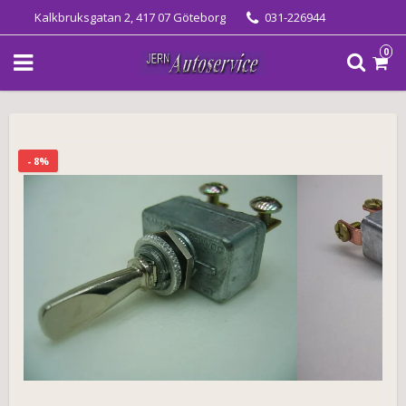
Kalkbruksgatan 2, 417 07 Göteborg
031-226944
0
- 8%