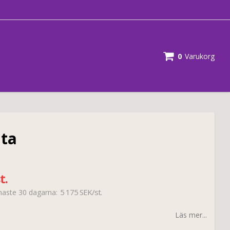
0
Varukorg
uta
t.
5 175 SEK/st.
enaste 30 dagarna
Läs mer...