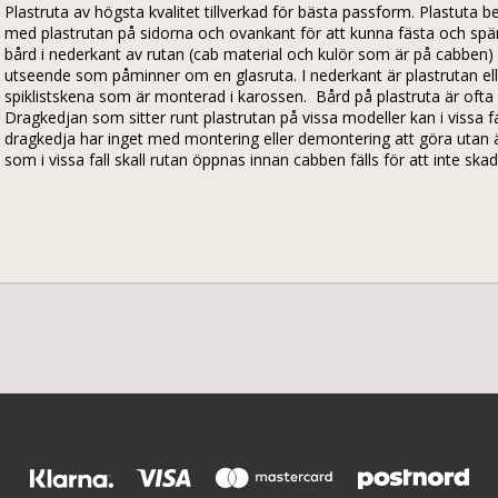
Plastruta av högsta kvalitet tillverkad för bästa passform. Plastuta be
med plastrutan på sidorna och ovankant för att kunna fästa och spänna
bård i nederkant av rutan (cab material och kulör som är på cabben)  
utseende som påminner om en glasruta. I nederkant är plastrutan elle
spiklistskena som är monterad i karossen.  Bård på plastruta är ofta i
Dragkedjan som sitter runt plastrutan på vissa modeller kan i vissa f
dragkedja har inget med montering eller demontering att göra utan är 
som i vissa fall skall rutan öppnas innan cabben fälls för att inte ska