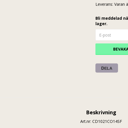
Leverans:
Varan ä
Bli meddelad nä
lager.
BEVAK
DELA
Beskrivning
Art.nr: CD1021CO14SF