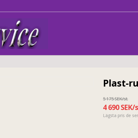
Plast-r
5 175 SEK/st.
4 690 SEK/s
Lägsta pris de s