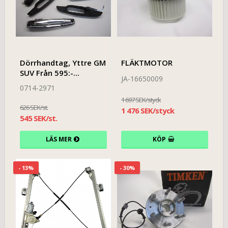
Dörrhandtag, Yttre GM
FLÄKTMOTOR
SUV Från 595:-...
JA-16650009
0714-2971
1 697 SEK/styck
626 SEK/st.
1 476 SEK/styck
545 SEK/st.
LÄS MER
KÖP
- 13%
- 30%