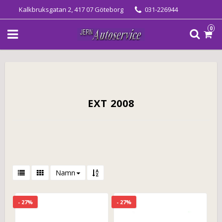
Kalkbruksgatan 2, 417 07 Göteborg
031-226944
0
EXT 2008
Namn
- 27%
- 27%