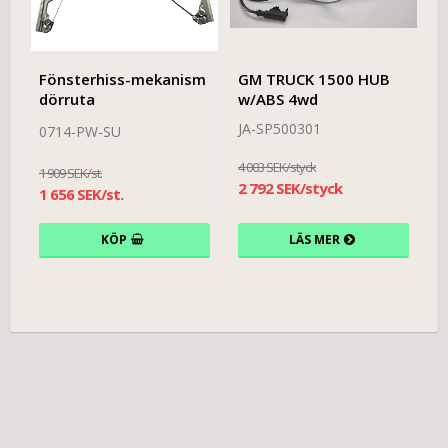
Fönsterhiss-mekanism
GM TRUCK 1500 HUB
dörruta
w/ABS 4wd
JA-SP500301
0714-PW-SU
4 003 SEK/styck
1 909 SEK/st.
2 792 SEK/styck
1 656 SEK/st.
KÖP
LÄS MER