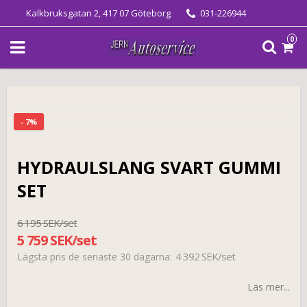
Kalkbruksgatan 2, 417 07 Göteborg
031-226944
0
- 7%
HYDRAULSLANG SVART GUMMI
SET
6 195 SEK/set
5 759 SEK/set
4 392 SEK/set
Lägsta pris de senaste 30 dagarna
Läs mer...