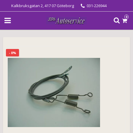
Kalkbruksgatan 2, 417 07 Göteborg
031-226944
0
- 8%