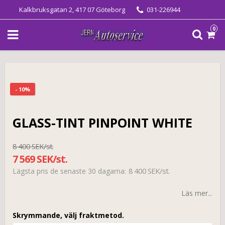
Kalkbruksgatan 2, 417 07 Göteborg
031-226944
0
- 10%
GLASS-TINT PINPOINT WHITE
8 400 SEK/st.
7 569 SEK/st.
8 400 SEK/st.
Lägsta pris de senaste 30 dagarna
Läs mer...
Skrymmande, välj fraktmetod.