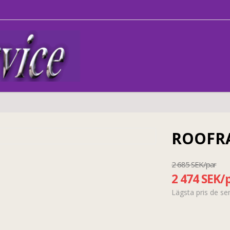
ROOFRA
2 685 SEK/par
2 474 SEK/
Lägsta pris de s