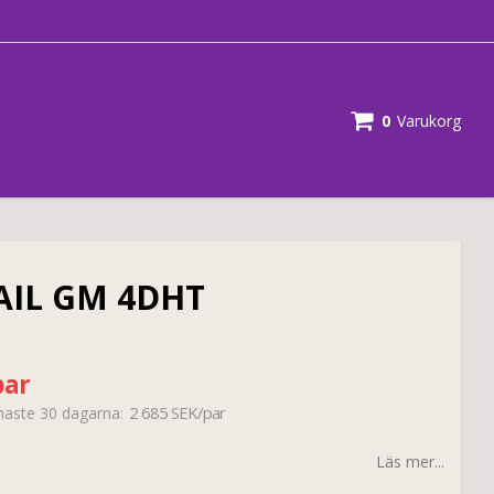
0
Varukorg
IL GM 4DHT
par
2 685 SEK/par
enaste 30 dagarna
Läs mer...