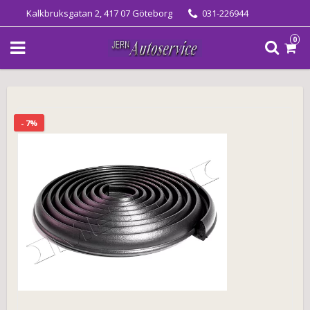
Kalkbruksgatan 2, 417 07 Göteborg
031-226944
0
- 7%