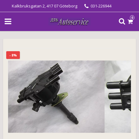
Kalkbruksgatan 2, 417 07 Göteborg
031-226944
0
- 8%