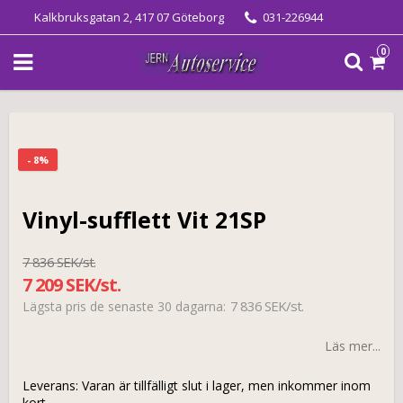
Kalkbruksgatan 2, 417 07 Göteborg
031-226944
0
- 8%
Vinyl-sufflett Vit 21SP
7 836 SEK/st.
7 209 SEK/st.
7 836 SEK/st.
Lägsta pris de senaste 30 dagarna
Läs mer...
Leverans:
Varan är tillfälligt slut i lager, men inkommer inom
kort.