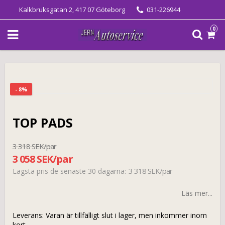
Kalkbruksgatan 2, 417 07 Göteborg
031-226944
0
- 8%
TOP PADS
3 318 SEK/par
3 058 SEK/par
3 318 SEK/par
Lägsta pris de senaste 30 dagarna
Läs mer...
Leverans:
Varan är tillfälligt slut i lager, men inkommer inom
kort.