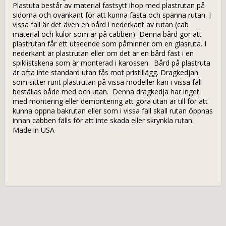
Plastuta består av material fastsytt ihop med plastrutan på 
sidorna och ovankant för att kunna fästa och spänna rutan. I 
vissa fall är det även en bård i nederkant av rutan (cab 
material och kulör som är på cabben)  Denna bård gör att 
plastrutan får ett utseende som påminner om en glasruta. I 
nederkant är plastrutan eller om det är en bård fäst i en 
spiklistskena som är monterad i karossen.  Bård på plastruta 
är ofta inte standard utan fås mot pristillägg. Dragkedjan 
som sitter runt plastrutan på vissa modeller kan i vissa fall 
beställas både med och utan.  Denna dragkedja har inget 
med montering eller demontering att göra utan är till för att 
kunna öppna bakrutan eller som i vissa fall skall rutan öppnas 
innan cabben fälls för att inte skada eller skrynkla rutan.  
Made in USA