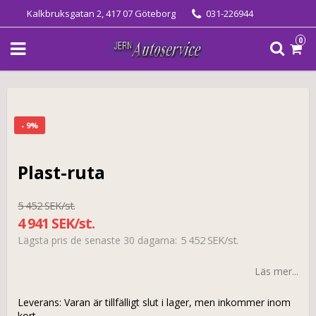
Kalkbruksgatan 2, 417 07 Göteborg
031-226944
0
- 9%
Plast-ruta
5 452 SEK/st.
4 941 SEK/st.
5 452 SEK/st.
Lägsta pris de senaste 30 dagarna
Läs mer...
Leverans:
Varan är tillfälligt slut i lager, men inkommer inom
kort.