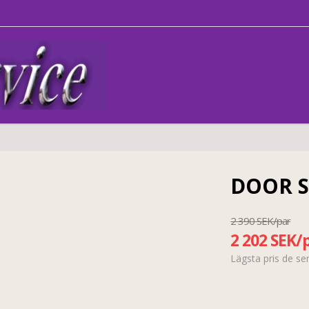
DOOR S
2 390 SEK/par
2 202 SEK/
Lägsta pris de s