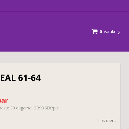
0
Varukorg
EAL 61-64
par
2 390 SEK/par
enaste 30 dagarna
Läs mer...