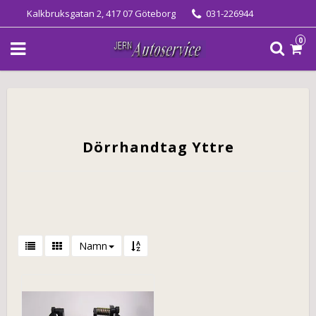
Kalkbruksgatan 2, 417 07 Göteborg
031-226944
0
Dörrhandtag Yttre
Namn