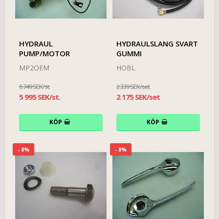
HYDRAUL
HYDRAULSLANG SVART
PUMP/MOTOR
GUMMI
MP2OEM
HOBL
6 749 SEK/st.
2 339 SEK/set
5 995 SEK/st.
2 175 SEK/set
KÖP
KÖP
- 8%
- 8%