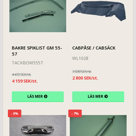
BAKRE SPIKLIST GM 55-
CABPÅSE / CABSÄCK
57
WL1028
TACKBOW5557
3 038 SEK/st.
4 472 SEK/st.
2 800 SEK/st.
4 159 SEK/st.
LÄS MER
LÄS MER
- 8%
- 7%