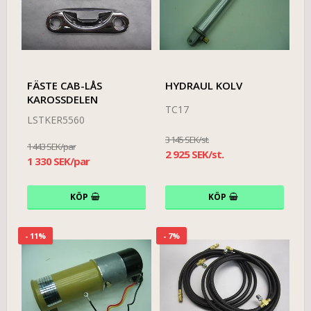
FÄSTE CAB-LÅS
HYDRAUL KOLV
KAROSSDELEN
TC17
LSTKER5560
3 145 SEK/st.
1 443 SEK/par
2 925 SEK/st.
1 330 SEK/par
KÖP
KÖP
- 11%
- 7%