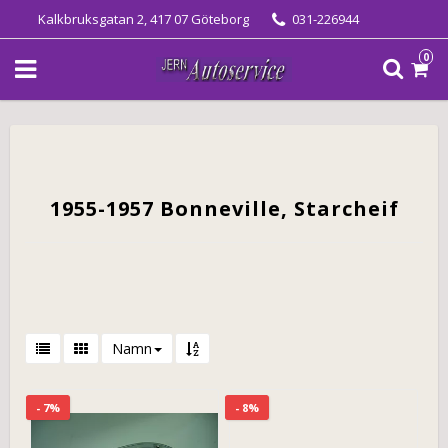
Kalkbruksgatan 2, 417 07 Göteborg
031-226944
0
1955-1957 Bonneville, Starcheif
Namn
- 7%
- 8%