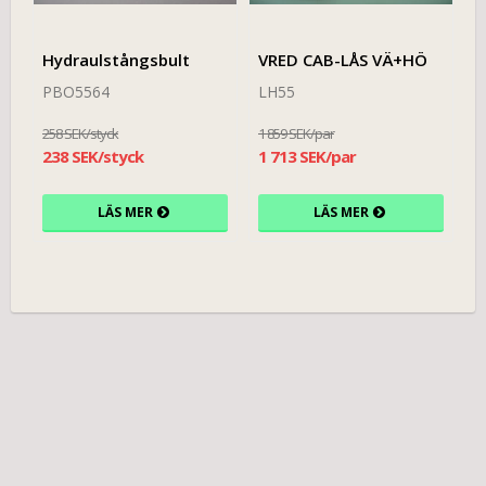
Hydraulstångsbult
VRED CAB-LÅS VÄ+HÖ
PBO5564
LH55
258 SEK/styck
1 859 SEK/par
238 SEK/styck
1 713 SEK/par
LÄS MER
LÄS MER