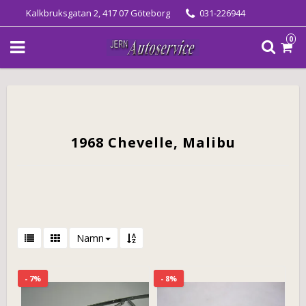
Kalkbruksgatan 2, 417 07 Göteborg
031-226944
0
1968 Chevelle, Malibu
Namn
- 7%
- 8%