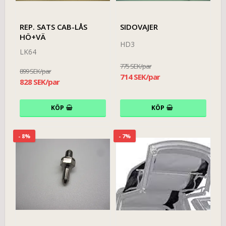
REP. SATS CAB-LÅS
SIDOVAJER
HÖ+VÄ
HD3
LK64
775 SEK/par
899 SEK/par
714 SEK/par
828 SEK/par
KÖP
KÖP
- 8%
- 7%