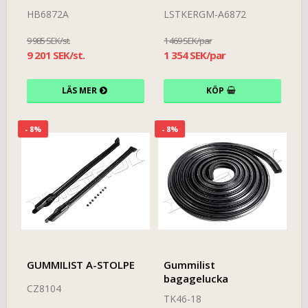
HB6872A
LSTKERGM-A6872
9 985 SEK/st.
1 469 SEK/par
9 201 SEK/st.
1 354 SEK/par
LÄS MER
KÖP
- 8%
- 8%
GUMMILIST A-STOLPE
Gummilist
bagagelucka
CZ8104
TK46-18