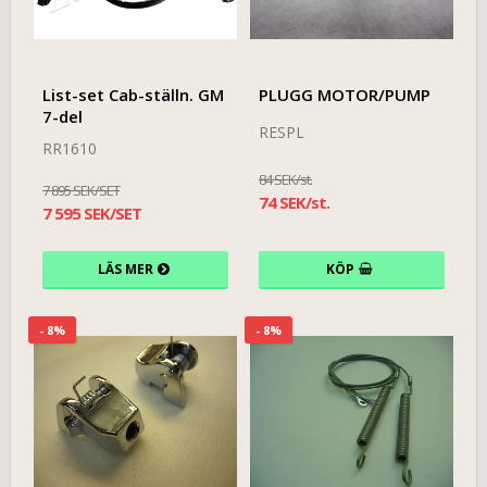
List-set Cab-ställn. GM
PLUGG MOTOR/PUMP
7-del
RESPL
RR1610
84 SEK/st.
7 895 SEK/SET
74 SEK/st.
7 595 SEK/SET
LÄS MER
KÖP
- 8%
- 8%