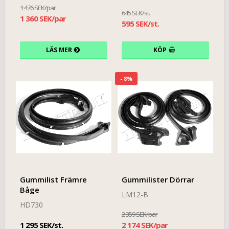
1 476 SEK/par
645 SEK/st.
1 360 SEK/par
595 SEK/st.
LÄS MER
KÖP
- 8%
Gummilist Främre
Gummilister Dörrar
Båge
LM12-B
HD730
2 359 SEK/par
1 295 SEK/st.
2 174 SEK/par