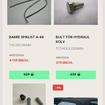
BAKRE SPIKLIST A-68
BULT FÖR HYDRAUL
KOLV
TACKBOW68A
TCSHOULDER68A
4 472 SEK/st.
346 SEK/st.
4 159 SEK/st.
319 SEK/st.
KÖP
KÖP
- 8%