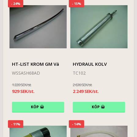
- 24%
- 15%
HT-LIST KROM GM Vä
HYDRAUL KOLV
WSSASH68AD
TC102
1 220 SEK/st.
2 636 SEK/st.
929 SEK/st.
2 249 SEK/st.
KÖP
KÖP
- 11%
- 14%