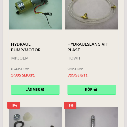
HYDRAUL
HYDRAULSLANG VIT
PUMP/MOTOR
PLAST
MP3OEM
HOWH
6 749 SEK/st.
929 SEK/st.
5 995 SEK/st.
799 SEK/st.
LÄS MER
KÖP
- 8%
- 8%