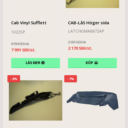
Cab Vinyl Sufflett
CAB-LåS Höger sida
LATCHGMA6872AP
1022SP
2 355 SEK/st.
8 764 SEK/st.
2 170 SEK/st.
7 991 SEK/st.
LÄS MER
KÖP
- 8%
- 7%