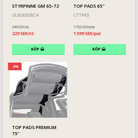
STYRPINNE GM 65-72
TOP PADS 65"
GUIDE65BCA
CTTP65
249 SEK/st.
1 722 SEK/par
229 SEK/st.
1 599 SEK/par
KÖP
KÖP
- 8%
TOP PADS PREMIUM
75"