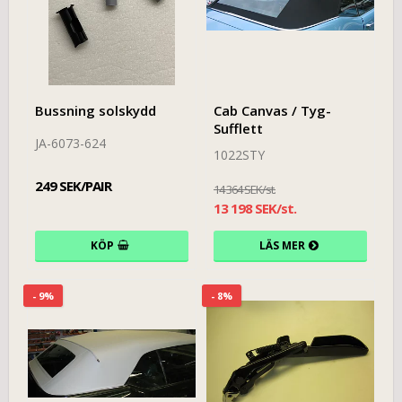
Bussning solskydd
Cab Canvas / Tyg-
Sufflett
JA-6073-624
1022STY
249 SEK/PAIR
14 364 SEK/st.
13 198 SEK/st.
KÖP
LÄS MER
- 9%
- 8%