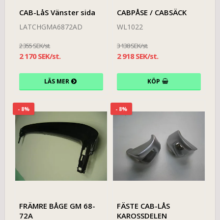
CAB-LåS Vänster sida
CABPÅSE / CABSÄCK
LATCHGMA6872AD
WL1022
2 355 SEK/st.
3 138 SEK/st.
2 170 SEK/st.
2 918 SEK/st.
LÄS MER
KÖP
- 8%
- 8%
FRÄMRE BÅGE GM 68-
FÄSTE CAB-LÅS
72A
KAROSSDELEN