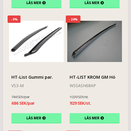
LÄS MER
LÄS MER
- 8%
- 24%
HT-List Gummi par.
HT-LIST KROM GM Hö
VS3-M
WSSASH68AP
744 SEK/par
1 220 SEK/st.
686 SEK/par
929 SEK/st.
LÄS MER
LÄS MER