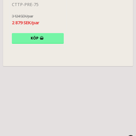
CTTP-PRE-75
3 124 SEK/par
2 879 SEK/par
KÖP