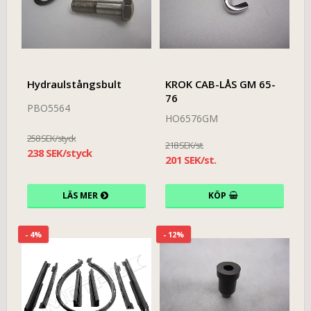
Hydraulstångsbult
KROK CAB-LÅS GM 65-
76
PBO5564
HO6576GM
258 SEK/styck
218 SEK/st.
238 SEK/styck
201 SEK/st.
LÄS MER
KÖP
- 4%
- 12%