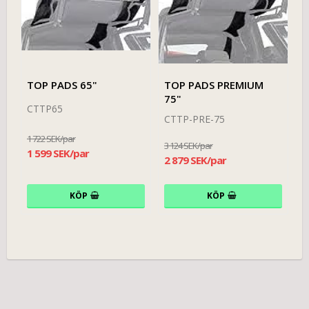
TOP PADS 65"
TOP PADS PREMIUM
75"
CTTP65
CTTP-PRE-75
1 722 SEK/par
3 124 SEK/par
1 599 SEK/par
2 879 SEK/par
KÖP
KÖP