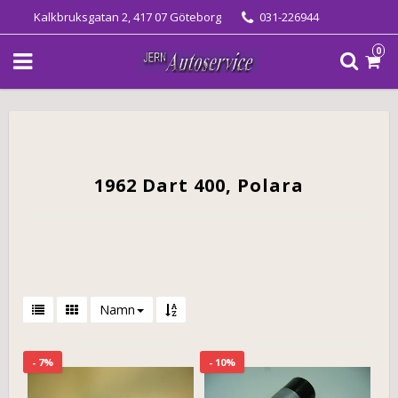
Kalkbruksgatan 2, 417 07 Göteborg
031-226944
0
1962 Dart 400, Polara
Namn
- 7%
- 10%