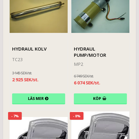
HYDRAUL KOLV
HYDRAUL
PUMP/MOTOR
TC23
MP2
3 145 SEK/st.
6 749 SEK/st.
2 925 SEK/st.
6 074 SEK/st.
LÄS MER
KÖP
- 7%
- 8%